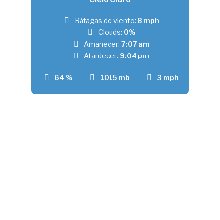
Ráfagas de viento:
8 mph
Clouds:
0%
Amanecer:
7:07 am
Atardecer:
9:04 pm
64 %
1015 mb
3 mph