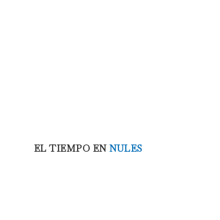
EL TIEMPO EN
NULES
2:21 pm,
Ago 6, 2026
en un incendio:
32
°C
llamas