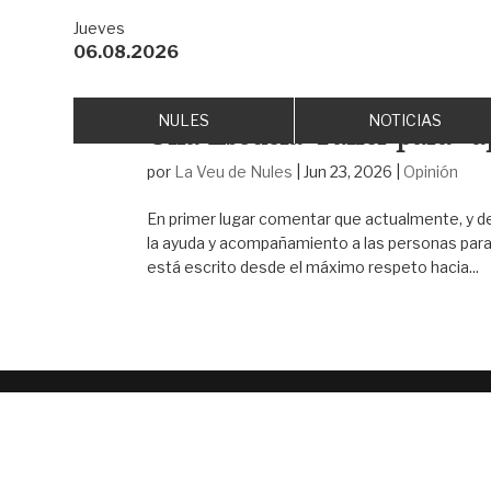
Jueves
06.08.2026
NULES
NOTICIAS
Una Escuela-Taller para “a
por
La Veu de Nules
|
Jun 23, 2026
|
Opinión
En primer lugar comentar que actualmente, y d
la ayuda y acompañamiento a las personas para
está escrito desde el máximo respeto hacia...