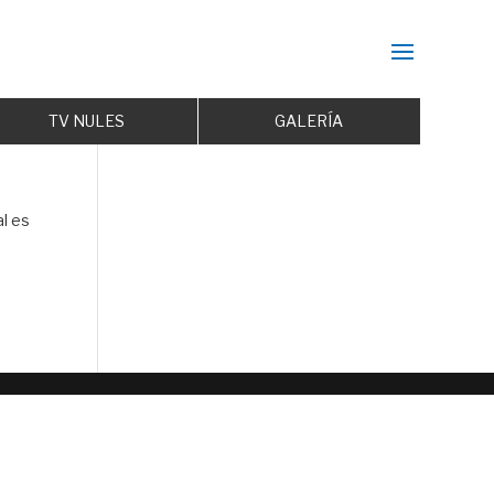
TV NULES
GALERÍA
l es