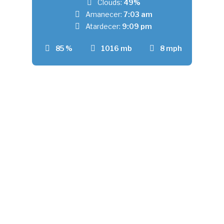
Clouds:
49%
Amanecer:
7:03 am
Atardecer:
9:09 pm
85 %
1016 mb
8 mph