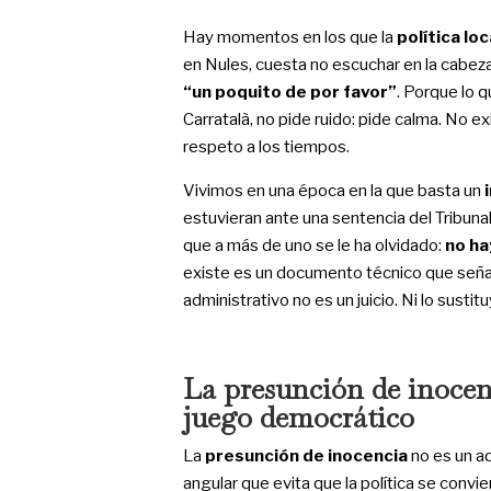
Hay momentos en los que la
política loc
en Nules, cuesta no escuchar en la cabeza
“un poquito de por favor”
. Porque lo 
Carratalà, no pide ruido: pide calma. No e
respeto a los tiempos.
Vivimos en una época en la que basta un
estuvieran ante una sentencia del Tribuna
que a más de uno se le ha olvidado:
no ha
existe es un documento técnico que señ
administrativo no es un juicio. Ni lo sustituy
La presunción de inocenc
juego democrático
La
presunción de inocencia
no es un ad
angular que evita que la política se conv