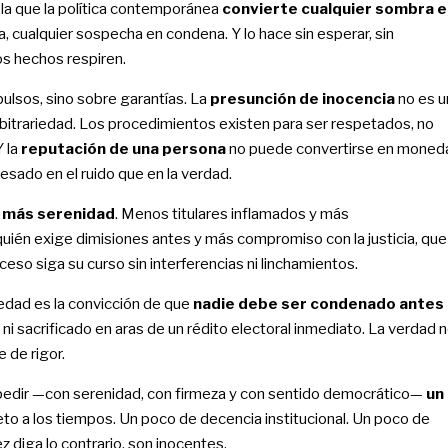
n la que la política contemporánea
convierte cualquier sombra e
a, cualquier sospecha en condena. Y lo hace sin esperar, sin
los hechos respiren.
ulsos, sino sobre garantías. La
presunción de inocencia
no es u
 arbitrariedad. Los procedimientos existen para ser respetados, no
Y la
reputación de una persona
no puede convertirse en moned
esado en el ruido que en la verdad.
y más serenidad
. Menos titulares inflamados y más
quién exige dimisiones antes y más compromiso con la justicia, que
eso siga su curso sin interferencias ni linchamientos.
edad es la convicción de que
nadie debe ser condenado antes
, ni sacrificado en aras de un rédito electoral inmediato. La verdad 
 de rigor.
 pedir —con serenidad, con firmeza y con sentido democrático—
un
to a los tiempos. Un poco de decencia institucional. Un poco de
 diga lo contrario, son inocentes.