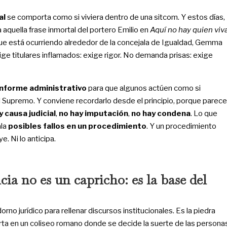
al
se comporta como si viviera dentro de una sitcom. Y estos días,
 aquella frase inmortal del portero Emilio en
Aquí no hay quien viv
que está ocurriendo alrededor de la concejala de Igualdad, Gemma
xige titulares inflamados: exige rigor. No demanda prisas: exige
informe administrativo
para que algunos actúen como si
l Supremo. Y conviene recordarlo desde el principio, porque parece
y causa judicial
,
no hay imputación
,
no hay condena
. Lo que
ala
posibles fallos en un procedimiento
. Y un procedimiento
e. Ni lo anticipa.
ia no es un capricho: es la base del
orno jurídico para rellenar discursos institucionales. Es la piedra
ierta en un coliseo romano donde se decide la suerte de las persona