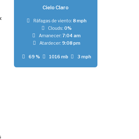
Cielo Claro
a
:
Ráfagas de viento:
8 mph
Clouds:
0%
Amanecer:
7:04 am
Atardecer:
9:08 pm
69 %
1016 mb
3 mph
s