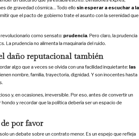
ender un discurso que ya estaba escrito. Dimisiones exprés,
ones de gravedad cósmica… Todo ello
sin esperar a escuchar a la
permitir que el pacto de gobierno trate el asunto con la serenidad que
n revolucionario como sensato:
prudencia
. Pero claro, la prudencia
cs. La prudencia no alimenta la maquinaria del ruido.
el daño reputacional también
ordar algo que a veces se olvida con una facilidad inquietante:
las
Tienen nombre, familia, trayectoria, dignidad. Y son inocentes hasta
s.
ioso y, en ocasiones, irreversible. Por eso, antes de convertir un
 hondo y recordar que la política debería ser un espacio de
de por favor
solo un debate sobre un contrato menor. Es un espejo que refleja