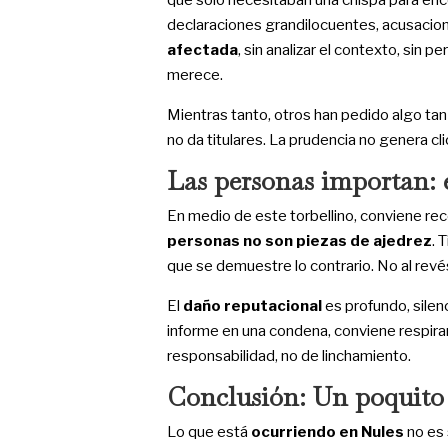
que solo necesitaban una chispa para enc
declaraciones grandilocuentes, acusaci
afectada
, sin analizar el contexto, sin 
merece.
Mientras tanto, otros han pedido algo ta
no da titulares. La prudencia no genera cli
Las personas importan: 
En medio de este torbellino, conviene rec
personas no son piezas de ajedrez
. 
que se demuestre lo contrario. No al revé
El
daño reputacional
es profundo, silenc
informe en una condena, conviene respirar
responsabilidad, no de linchamiento.
Conclusión: Un poquito 
Lo que está
ocurriendo en Nules
no es 