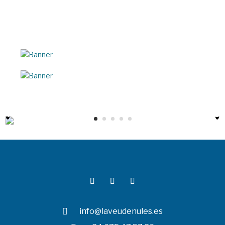

info@laveudenules.es