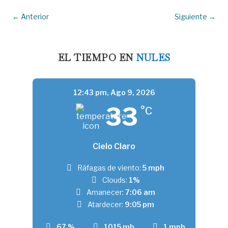
←
Anterior
Siguiente
→
EL TIEMPO EN
NULES
12:43 pm,
Ago 9, 2026
33
°C
Cielo Claro
Ráfagas de viento:
5 mph
Clouds:
1%
Amanecer:
7:06 am
Atardecer:
9:05 pm
67 %
1015 mb
1 mph