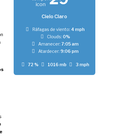
Cielo Claro
Ráfagas de viento:
4 mph
on
Clouds:
0%
a
Amanecer:
7:05 am
Atardecer:
9:06 pm
72 %
1016 mb
3 mph
os
s
e
e