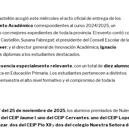
stellón acogió este miércoles el acto oficial de entrega de los
ento Académico
correspondientes al curso 2024/2025, un
 con mejores expedientes de toda la provincia. El evento contó c
 Castellón, Susana Fabregat; el presidente del Consell Escolar de l
iver
; y el director general de Innovación Académica,
Ignacio
os diplomas a los estudiantes destacados.
esencia especialmente relevante
, con un total de
diez alumn
a en Educación Primaria. Los estudiantes pertenecen a distintos
demuestra el alto nivel formativo y el compromiso de toda la
del 25 de noviembre de 2025
, los alumnos premiados de Nule
 del CEIP Jaume I
,
uno del CEIP Cervantes
,
uno del CEIP Lop
ázar
,
dos del CEIP Pío XII
y
dos del colegio Nuestra Señora d