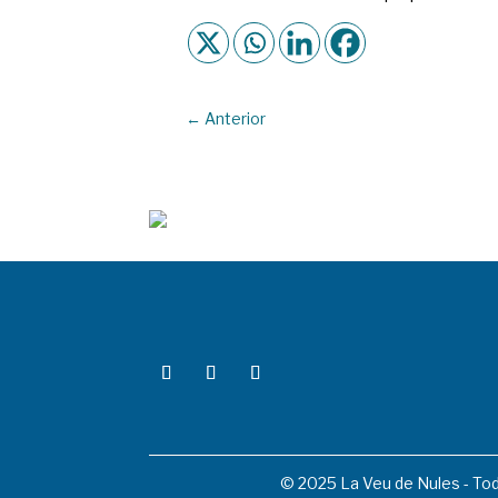
←
Anterior
© 2025 La Veu de Nules - To