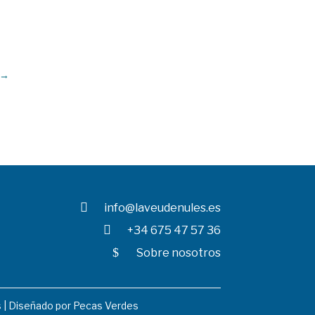
→

info@laveudenules.es

+34 675 47 57 36
$
Sobre nosotros
s
| Diseñado por
Pecas Verdes