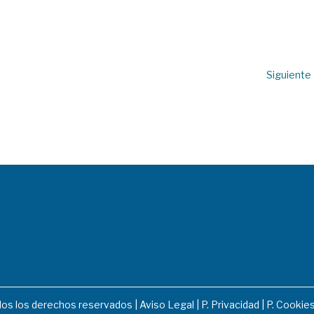
Siguiente
dos los derechos reservados |
Aviso Legal
|
P. Privacidad
|
P. Cookie