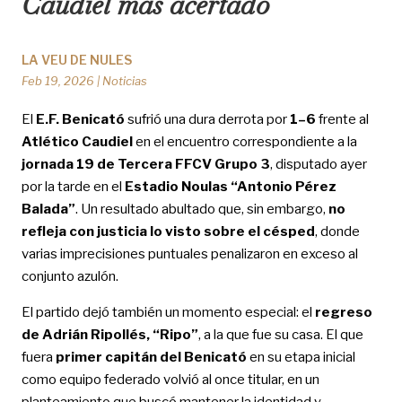
Caudiel más acertado
LA VEU DE NULES
Feb 19, 2026
|
Noticias
El
E.F. Benicató
sufrió una dura derrota por
1–6
frente al
Atlético Caudiel
en el encuentro correspondiente a la
jornada 19 de Tercera FFCV Grupo 3
, disputado ayer
por la tarde en el
Estadio Noulas “Antonio Pérez
Balada”
. Un resultado abultado que, sin embargo,
no
refleja con justicia lo visto sobre el césped
, donde
varias imprecisiones puntuales penalizaron en exceso al
conjunto azulón.
El partido dejó también un momento especial: el
regreso
de Adrián Ripollés, “Ripo”
, a la que fue su casa. El que
fuera
primer capitán del Benicató
en su etapa inicial
como equipo federado volvió al once titular, en un
planteamiento que buscó mantener la identidad y