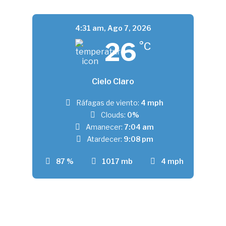
4:31 am,
Ago 7, 2026
26
°C
Cielo Claro
Ráfagas de viento:
4 mph
Clouds:
0%
Amanecer:
7:04 am
Atardecer:
9:08 pm
87 %
1017 mb
4 mph