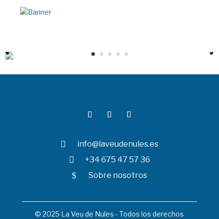

info@laveudenules.es

+34 675 47 57 36
$
Sobre nosotros
© 2025 La Veu de Nules - Todos los derechos