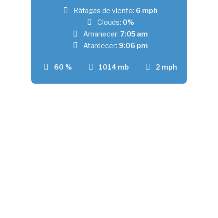
Ráfagas de viento:
6 mph
Clouds:
0%
Amanecer:
7:05 am
Atardecer:
9:06 pm
60 %
1014 mb
2 mph