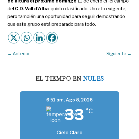
de altura el próximo domingo
11 de enero en el campo
del
C.D. Vall d’Alba
, quinto clasificado. Un reto exigente,
pero también una oportunidad para seguir demostrando
que este grupo está preparado para todo.
←
Anterior
Siguiente
→
EL TIEMPO EN
NULES
6:51 pm,
Ago 8, 2026
33
°C
Cielo Claro