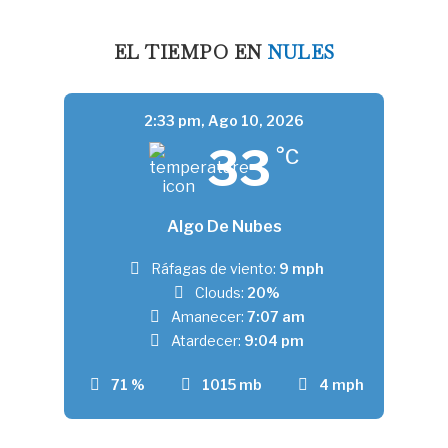
EL TIEMPO EN
NULES
2:33 pm,
Ago 10, 2026
33
°C
Algo De Nubes
Ráfagas de viento:
9 mph
Clouds:
20%
Amanecer:
7:07 am
Atardecer:
9:04 pm
71 %
1015 mb
4 mph