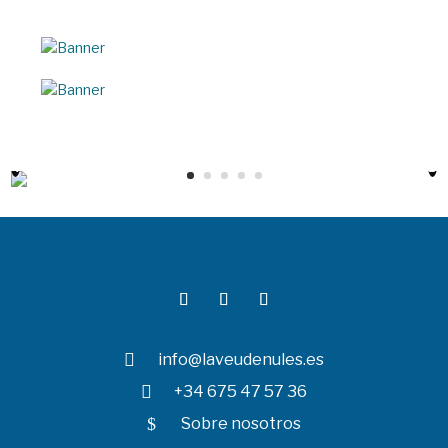

info@laveudenules.es

+34 675 47 57 36
$
Sobre nosotros