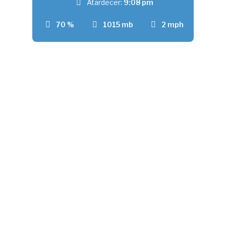
Atardecer:
9:08 pm
70 %
1015 mb
2 mph