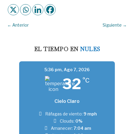
←
Anterior
Siguiente
→
EL TIEMPO EN
NULES
5:36 pm,
Ago 7, 2026
32
°C
Cielo Claro
Ráfagas de viento:
9 mph
Clouds:
0%
Amanecer:
7:04 am