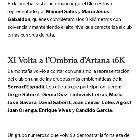
En la prueba castellano‑manchega, el Club estuvo
representado por
Manuel Sales
y
María Jesús
Gabaldon
, quienes completaron los 8 kilómetros con
solvencia y manteniendo el alto nivel que caracteriza al club
en las carreras de ruta.
XI Volta a l’Ombria d’Artana 16K
La montaña volvió a contar con una amplia representación
del club en una de las pruebas más emblemáticas de la
Serra d’Espadà
. Los atletas que participaron fueron:
Jorge Saborit
,
Gema Díaz
,
Ludovick Leiras
,
María
José Gavara
,
David Saborit
,
Joan Leiras
,
Loles Agost
,
Juan Orenga
,
Enrique Vives
y
Cándido García
.
Un grupo numeroso que volvió a demostrar la fortaleza del