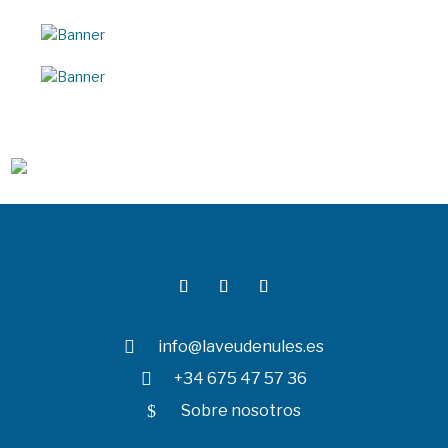

info@laveudenules.es

+34 675 47 57 36
$
Sobre nosotros