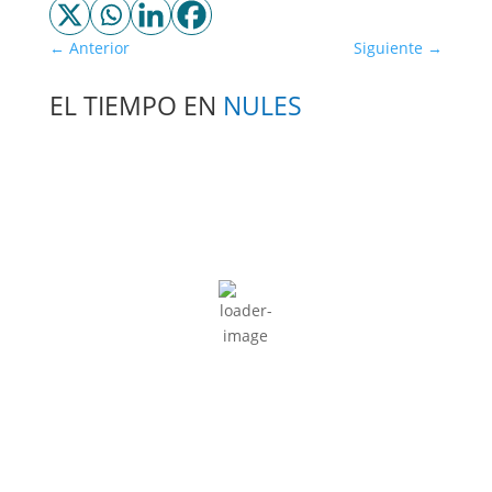
←
Anterior
Siguiente
→
EL TIEMPO EN
NULES
4:32 am,
Ago 7, 2026
26
°C
Cielo Claro
Ráfagas de viento:
4 mph
Clouds:
0%
Amanecer:
7:04 am
Atardecer:
9:08 pm
87 %
1017 mb
4 mph