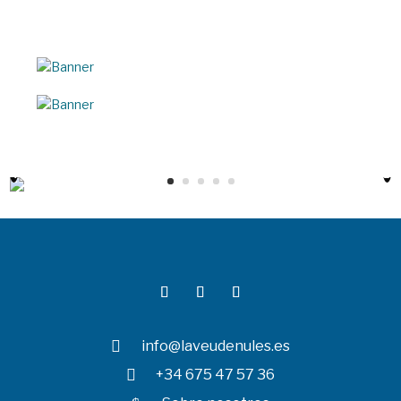

info@laveudenules.es

+34 675 47 57 36