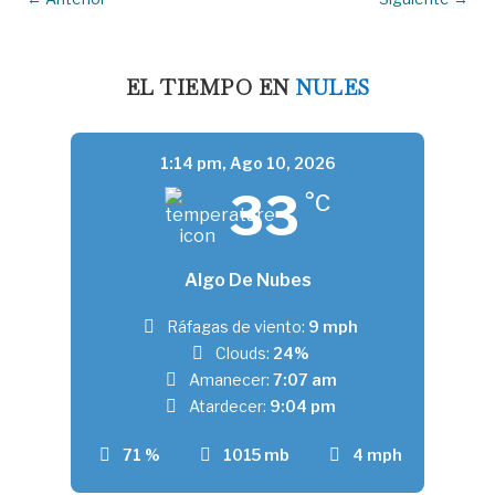
EL TIEMPO EN
NULES
1:14 pm,
Ago 10, 2026
33
°C
Algo De Nubes
Ráfagas de viento:
9 mph
Clouds:
24%
Amanecer:
7:07 am
Atardecer:
9:04 pm
71 %
1015 mb
4 mph