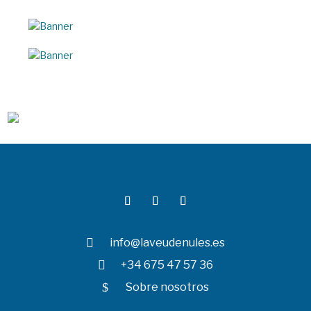

info@laveudenules.es

+34 675 47 57 36
$
Sobre nosotros