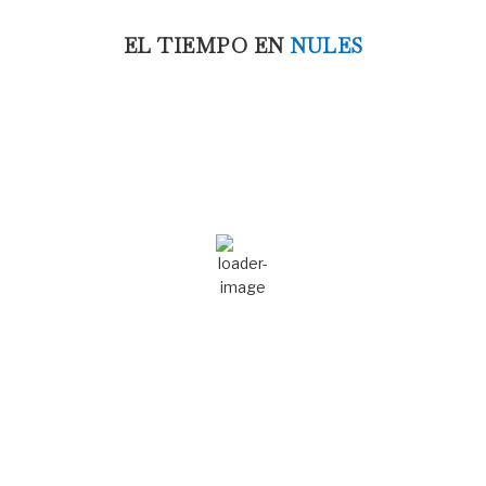
EL TIEMPO EN
NULES
10:23 pm,
Ago 7, 2026
29
°C
Cielo Claro
Ráfagas de viento:
3 mph
Clouds:
0%
Amanecer:
7:04 am
Atardecer:
9:08 pm
72 %
1016 mb
2 mph