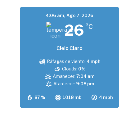
4:06 am,
Ago 7, 2026
26
°C
Cielo Claro
Ráfagas de viento:
4 mph
Clouds:
0%
Amanecer:
7:04 am
Atardecer:
9:08 pm
87 %
1018 mb
4 mph