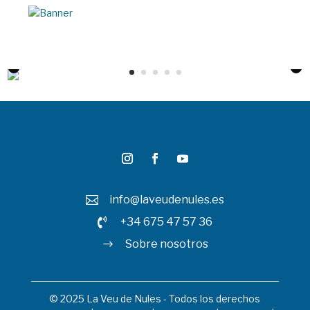
info@laveudenules.es

+34 675 47 57 36

Sobre nosotros
$
© 2025 La Veu de Nules - Todos los derechos