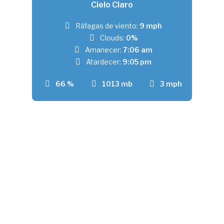
Cielo Claro
Ráfagas de viento:
9 mph
Clouds:
0%
Amanecer:
7:06 am
Atardecer:
9:05 pm
66 %
1013 mb
3 mph