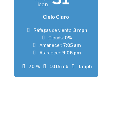
Cielo Claro
Ráfagas de viento:
3 mph
Clouds:
0%
Amanecer:
7:05 am
Atardecer:
9:06 pm
70 %
1015 mb
1 mph