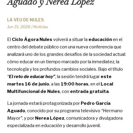
Aguado y Nerea López
LA VEU DE NULES
Jun 15, 2026
|
Noticias
El
Ciclo Ágora Nules
volverá a situar la
educación
en el
centro del debate público con una nueva conferencia que
analizará uno de los grandes desafíos de la sociedad actual:
cómo educar en un tiempo marcado por la inmediatez, la
tecnología y los profundos cambios sociales. Bajo el título
“
El reto de educar hoy”
, la sesión tendrá lugar
este
martes 16 de junio
, a las
19:00 horas
, en el
Local
Multifuncional de Nules
, con
entrada gratuita
.
La jornada estará protagonizada por
Pedro García
Aguado
, conocido por su programa televisivo
“Hermano
Mayor”
, y por
Nerea López
, comunicadora y divulgadora
especializada en educación y desarrollo juvenil.