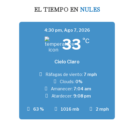
EL TIEMPO EN
NULES
4:30 pm,
Ago 7, 2026
33
°C
Cielo Claro
Ráfagas de viento:
7 mph
Clouds:
0%
Amanecer:
7:04 am
Atardecer:
9:08 pm
63 %
1016 mb
2 mph