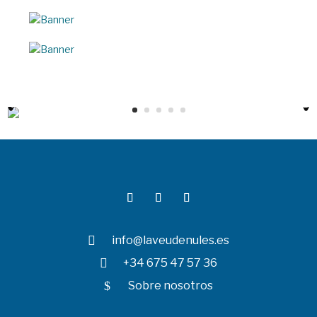

info@laveudenules.es

+34 675 47 57 36
$
Sobre nosotros