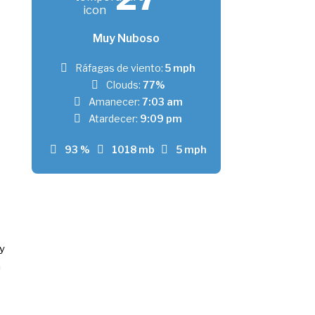
Muy Nuboso
Ráfagas de viento:
5 mph
Clouds:
77%
Amanecer:
7:03 am
Atardecer:
9:09 pm
93 %
1018 mb
5 mph
 y
n