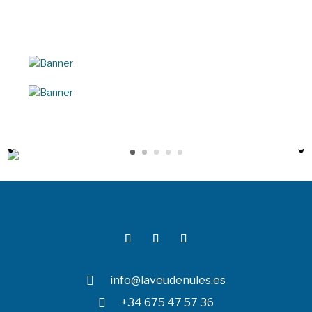

info@laveudenules.es

+34 675 47 57 36