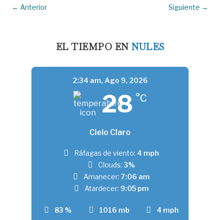
←
Anterior
Siguiente
→
EL TIEMPO EN
NULES
2:34 am,
Ago 9, 2026
28
°C
Cielo Claro
Ráfagas de viento:
4 mph
Clouds:
3%
Amanecer:
7:06 am
Atardecer:
9:05 pm
83 %
1016 mb
4 mph