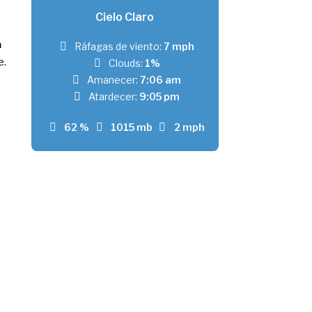
Cielo Claro
a
Ráfagas de viento:
7 mph
e.
Clouds:
1%
Amanecer:
7:06 am
Atardecer:
9:05 pm
62 %
1015 mb
2 mph
s