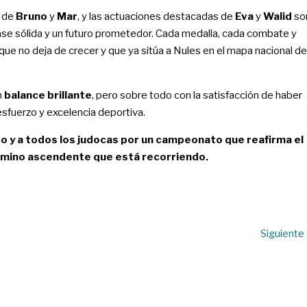
s de
Bruno
y
Mar
, y las actuaciones destacadas de
Eva
y
Walid
so
base sólida y un futuro prometedor. Cada medalla, cada combate y
ue no deja de crecer y que ya sitúa a Nules en el mapa nacional de
n
balance brillante
, pero sobre todo con la satisfacción de haber
esfuerzo y excelencia deportiva.
co y a todos los judocas por un campeonato que reafirma el
camino ascendente que está recorriendo.
Siguiente