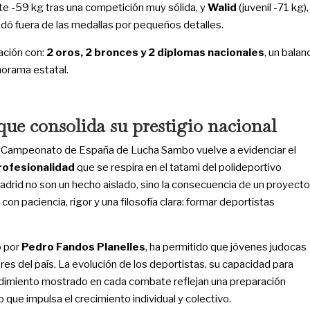
ete -59 kg tras una competición muy sólida, y
Walid
(juvenil -71 kg),
ó fuera de las medallas por pequeños detalles.
pación con:
2 oros, 2 bronces y 2 diplomas nacionales
, un balan
anorama estatal.
que consolida su prestigio nacional
el Campeonato de España de Lucha Sambo vuelve a evidenciar el
rofesionalidad
que se respira en el tatami del polideportivo
adrid no son un hecho aislado, sino la consecuencia de un proyecto
n paciencia, rigor y una filosofía clara: formar deportistas
o por
Pedro Fandos Planelles
, ha permitido que jóvenes judocas
res del país. La evolución de los deportistas, su capacidad para
ndimiento mostrado en cada combate reflejan una preparación
que impulsa el crecimiento individual y colectivo.