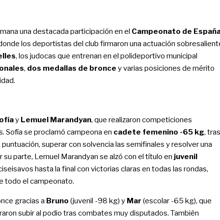
mana una destacada participación en el
Campeonato de Españ
donde los deportistas del club firmaron una actuación sobresalient
lles
, los judocas que entrenan en el polideportivo municipal
ionales
,
dos medallas de bronce
y varias posiciones de mérito
idad.
ofía
y
Lemuel Marandyan
, que realizaron competiciones
s. Sofía se proclamó campeona en
cadete femenino -65 kg
, tra
puntuación, superar con solvencia las semifinales y resolver una
r su parte, Lemuel Marandyan se alzó con el título en
juvenil
seisavos hasta la final con victorias claras en todas las rondas,
e todo el campeonato.
nce gracias a
Bruno
(juvenil -98 kg) y
Mar
(escolar -65 kg), que
graron subir al podio tras combates muy disputados. También