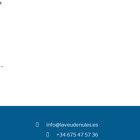
a
→

info@laveudenules.es

+34 675 47 57 36