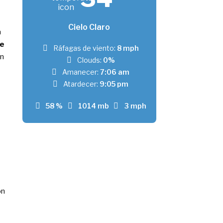
Cielo Claro
a
e
Ráfagas de viento:
8 mph
un
Clouds:
0%
Amanecer:
7:06 am
Atardecer:
9:05 pm
58 %
1014 mb
3 mph
ón