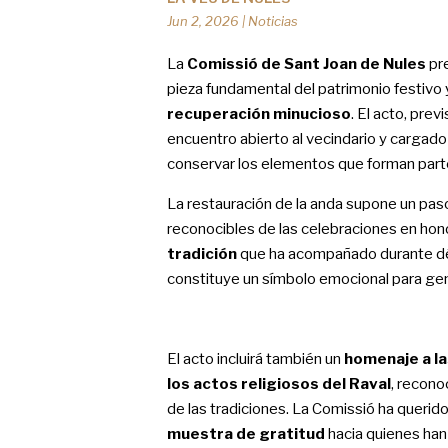
Jun 2, 2026
|
Noticias
La
Comissió de Sant Joan de Nules
pre
pieza fundamental del patrimonio festivo y
recuperación minucioso
. El acto, prev
encuentro abierto al vecindario y cargado
conservar los elementos que forman part
La restauración de la anda supone un paso
reconocibles de las celebraciones en hono
tradición
que ha acompañado durante déc
constituye un símbolo emocional para ge
El acto incluirá también un
homenaje a l
los actos religiosos del Raval
, recono
de las tradiciones. La Comissió ha queri
muestra de gratitud
hacia quienes han 