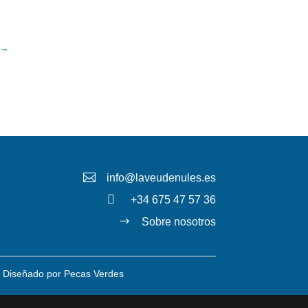
→

info@laveudenules.es

+34 675 47 57 36
$
Sobre nosotros
 Diseñado por
Pecas Verdes