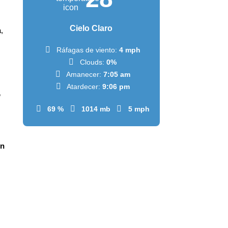
Cielo Claro
,
Ráfagas de viento:
4 mph
Clouds:
0%
Amanecer:
7:05 am
Atardecer:
9:06 pm
o
69 %
1014 mb
5 mph
en