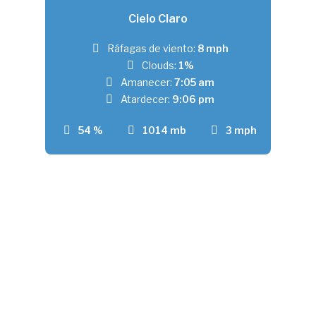
Cielo Claro
Ráfagas de viento:
8 mph
Clouds:
1%
Amanecer:
7:05 am
Atardecer:
9:06 pm
54 %
1014 mb
3 mph