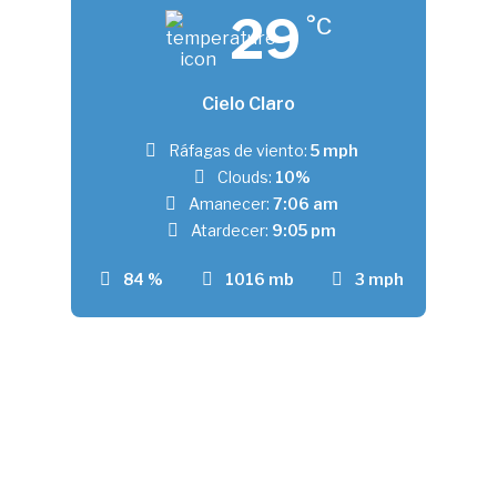
29
°C
Cielo Claro
Ráfagas de viento:
5 mph
Clouds:
10%
Amanecer:
7:06 am
Atardecer:
9:05 pm
84 %
1016 mb
3 mph