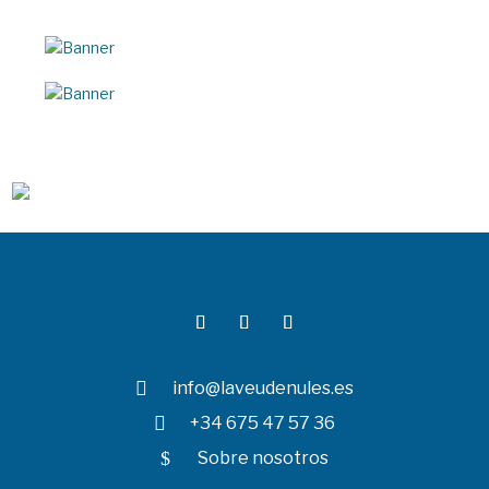

info@laveudenules.es

+34 675 47 57 36
$
Sobre nosotros