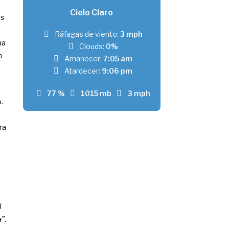
Cielo Claro
as
Ráfagas de viento:
3 mph
ha
Clouds:
0%
o
Amanecer:
7:05 am
Atardecer:
9:06 pm
77 %
1015 mb
3 mph
.
ra
l
a”
.