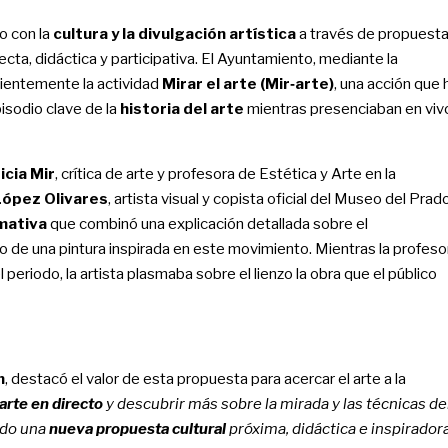
o con la
cultura y la divulgación artística
a través de propuest
ecta, didáctica y participativa. El Ayuntamiento, mediante la
cientemente la actividad
Mirar el arte (Mir‑arte)
, una acción que 
isodio clave de la
historia del arte
mientras presenciaban en viv
icia Mir
, crítica de arte y profesora de Estética y Arte en la
ópez Olivares
, artista visual y copista oficial del Museo del Prado
mativa
que combinó una explicación detallada sobre el
to de una pintura inspirada en este movimiento. Mientras la profeso
periodo, la artista plasmaba sobre el lienzo la obra que el público
n
, destacó el valor de esta propuesta para acercar el arte a la
 arte en directo
y descubrir más sobre la mirada y las técnicas de
ido una
nueva propuesta cultural
próxima, didáctica e inspirador