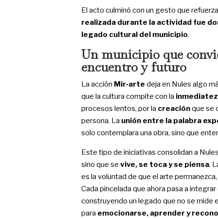
El acto culminó con un gesto que refuerza 
realizada durante la actividad fue
do
legado cultural del municipio
.
Un municipio que convie
encuentro y futuro
La acción
Mir‑arte
deja en Nules algo más
que la cultura compite con la
inmediatez 
procesos lentos, por la
creación
que se c
persona. La
unión entre la palabra exp
solo contemplara una obra, sino que entend
Este tipo de iniciativas consolidan a Nul
sino que se
vive, se toca y se piensa
. 
es la voluntad de que el arte permanezca,
Cada pincelada que ahora pasa a integrar 
construyendo un legado que no se mide e
para
emocionarse, aprender y reconoc