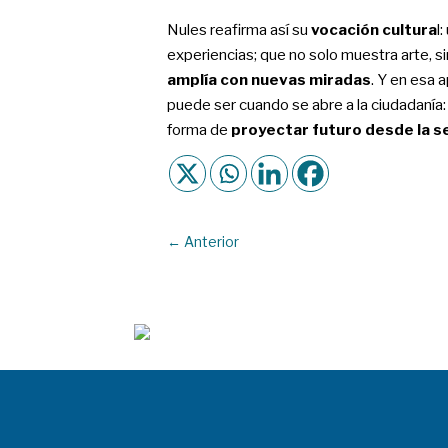
Nules reafirma así su
vocación cultura
l
experiencias; que no solo muestra arte, si
amplía con nuevas miradas
. Y en esa 
puede ser cuando se abre a la ciudadanía
forma de
proyectar futuro desde la se
←
Anterior