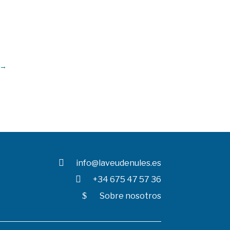
→

info@laveudenules.es

+34 675 47 57 36
$
Sobre nosotros