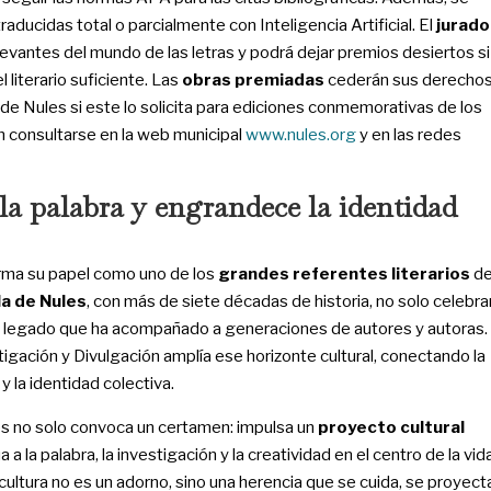
raducidas total o parcialmente con Inteligencia Artificial. El
jurado
vantes del mundo de las letras y podrá dejar premios desiertos si
 literario suficiente. Las
obras premiadas
cederán sus derecho
de Nules si este lo solicita para ediciones conmemorativas de los
 consultarse en la web municipal
www.nules.org
y en las redes
a palabra y engrandece la identidad
irma su papel como uno de los
grandes referentes literarios
de
la de Nules
, con más de siete décadas de historia, no solo celebra
un legado que ha acompañado a generaciones de autores y autoras.
igación y Divulgación amplía ese horizonte cultural, conectando la
y la identidad colectiva.
es no solo convoca un certamen: impulsa un
proyecto cultural
 a la palabra, la investigación y la creatividad en el centro de la vid
cultura no es un adorno, sino una herencia que se cuida, se proyect