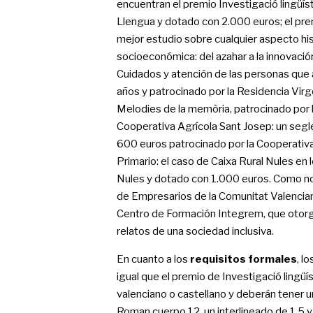
encuentran el premio Investigació lingüíst
Llengua y dotado con 2.000 euros; el pre
mejor estudio sobre cualquier aspecto hist
socioeconómica: del azahar a la innovació
Cuidados y atención de las personas que
años y patrocinado por la Residencia Vir
Melodies de la memòria, patrocinado por 
Cooperativa Agrícola Sant Josep: un segle
600 euros patrocinado por la Cooperativa 
Primario: el caso de Caixa Rural Nules en
Nules y dotado con 1.000 euros. Como no
de Empresarios de la Comunitat Valencian
Centro de Formación Integrem, que otorga
relatos de una sociedad inclusiva.
En cuanto a los
requisitos formales
, l
igual que el premio de Investigació lingüí
valenciano o castellano y deberán tener u
Roman cuerpo 12, un interlineado de 1,5 y