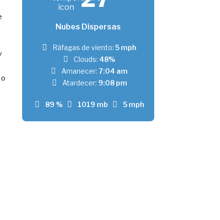
e
Nubes Dispersas
Ráfagas de viento:
5 mph
y
Clouds:
48%
Amanecer:
7:04 am
 o
Atardecer:
9:08 pm
89 %
1019 mb
5 mph