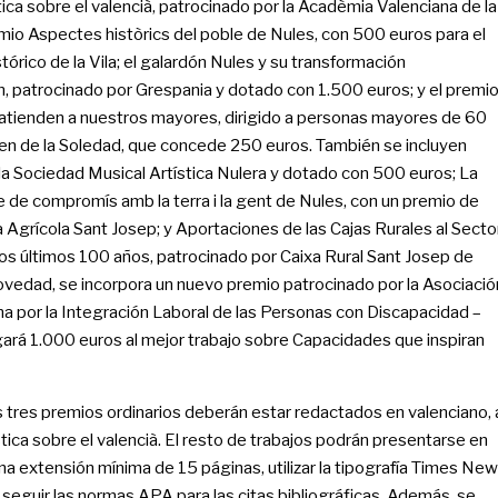
ica sobre el valencià, patrocinado por la Acadèmia Valenciana de la
mio Aspectes històrics del poble de Nules, con 500 euros para el
órico de la Vila; el galardón Nules y su transformación
n, patrocinado por Grespania y dotado con 1.500 euros; y el premi
 atienden a nuestros mayores, dirigido a personas mayores de 60
gen de la Soledad, que concede 250 euros. También se incluyen
la Sociedad Musical Artística Nulera y dotado con 500 euros; La
 de compromís amb la terra i la gent de Nules, con un premio de
Agrícola Sant Josep; y Aportaciones de las Cajas Rurales al Secto
 los últimos 100 años, patrocinado por Caixa Rural Sant Josep de
vedad, se incorpora un nuevo premio patrocinado por la Asociació
a por la Integración Laboral de las Personas con Discapacidad –
rá 1.000 euros al mejor trabajo sobre Capacidades que inspiran
os tres premios ordinarios deberán estar redactados en valenciano, 
stica sobre el valencià. El resto de trabajos podrán presentarse en
na extensión mínima de 15 páginas, utilizar la tipografía Times New
 seguir las normas APA para las citas bibliográficas. Además, se