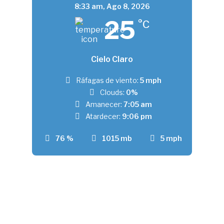
8:33 am,
Ago 8, 2026
25
°C
Cielo Claro
Ráfagas de viento:
5 mph
Clouds:
0%
Amanecer:
7:05 am
Atardecer:
9:06 pm
76 %
1015 mb
5 mph