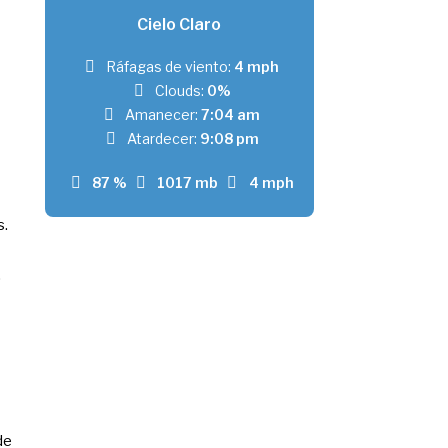
Cielo Claro
Ráfagas de viento:
4 mph
Clouds:
0%
Amanecer:
7:04 am
Atardecer:
9:08 pm
87 %
1017 mb
4 mph
s.
,
de