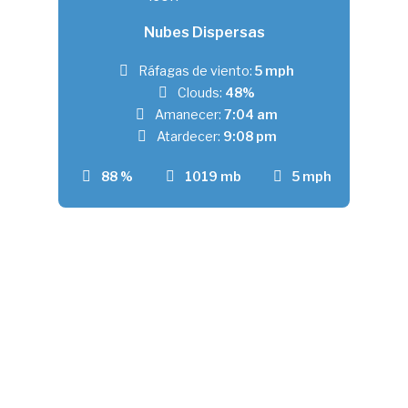
Nubes Dispersas
Ráfagas de viento:
5 mph
Clouds:
48%
Amanecer:
7:04 am
Atardecer:
9:08 pm
88 %
1019 mb
5 mph