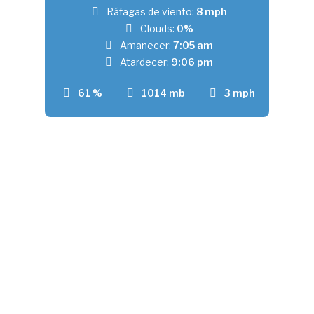
Ráfagas de viento:
8 mph
Clouds:
0%
Amanecer:
7:05 am
Atardecer:
9:06 pm
61 %
1014 mb
3 mph