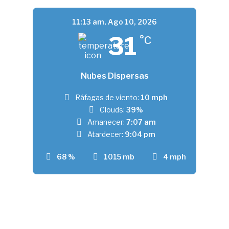
11:13 am,
Ago 10, 2026
31
°C
Nubes Dispersas
Ráfagas de viento:
10 mph
Clouds:
39%
Amanecer:
7:07 am
Atardecer:
9:04 pm
68 %
1015 mb
4 mph