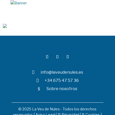

info@laveudenules.es

+34 675 47 57 36
$
Sobre nosotros
© 2025 La Veu de Nules - Todos los derechos
reservados |
Aviso Legal
|
P. Privacidad
|
P. Cookies
|