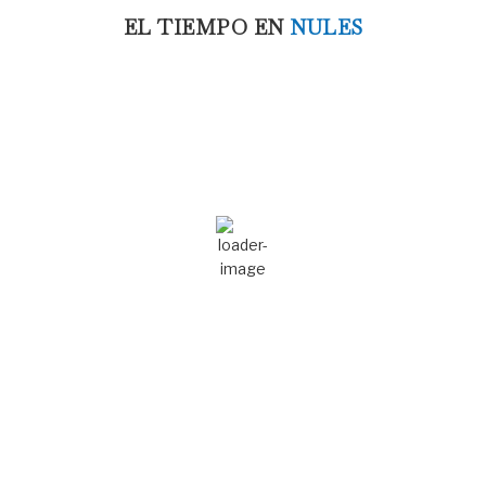
EL TIEMPO EN
NULES
9:53 pm,
Ago 7, 2026
30
°C
Cielo Claro
Ráfagas de viento:
3 mph
Clouds:
0%
Amanecer:
7:04 am
Atardecer:
9:08 pm
73 %
1016 mb
2 mph