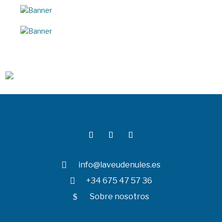

info@laveudenules.es

+34 675 47 57 36
$
Sobre nosotros