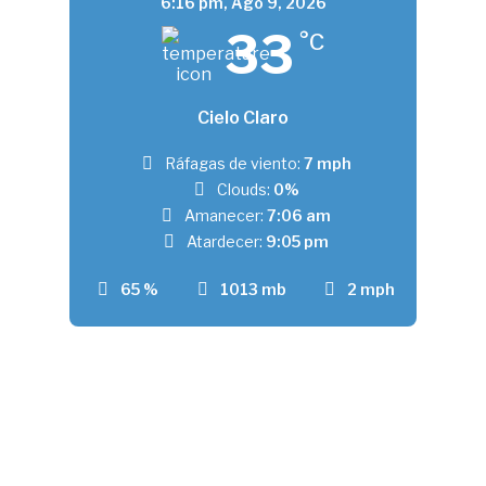
6:16 pm,
Ago 9, 2026
33
°C
Cielo Claro
Ráfagas de viento:
7 mph
Clouds:
0%
Amanecer:
7:06 am
Atardecer:
9:05 pm
65 %
1013 mb
2 mph