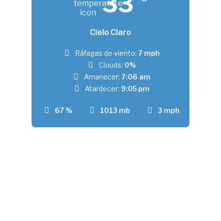
33
Cielo Claro
Ráfagas de viento:
7 mph
Clouds:
0%
Amanecer:
7:06 am
Atardecer:
9:05 pm
67 %
1013 mb
3 mph