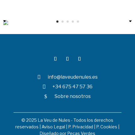

info@laveudenules.es

+34 675 47 57 36
$
Sobre nosotros
© 2025 La Veu de Nules - Todos los derechos
reservados |
Aviso Legal
|
P. Privacidad
|
P. Cookies
|
Diseñado por
Pecas Verdes