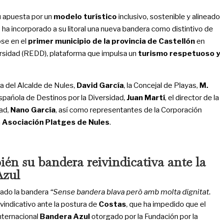
u apuesta por un
modelo turístico
inclusivo, sostenible y alineado
o ha incorporado a su litoral una nueva bandera como distintivo de
ose en el
primer municipio de la provincia de Castellón
en
ersidad (REDD), plataforma que impulsa un
turismo respetuoso y
ia del Alcalde de Nules,
David García
, la Concejal de Playas,
M.
Española de Destinos por la Diversidad,
Juan Martí
, el director de la
ad,
Nano García
, así como representantes de la Corporación
a
Asociación Platges de Nules
.
én su bandera reivindicativa ante la
Azul
zado la bandera
“Sense bandera blava però amb molta dignitat.
ivindicativo ante la postura de
Costas
, que ha impedido que el
internacional
Bandera Azul
otorgado por la Fundación por la