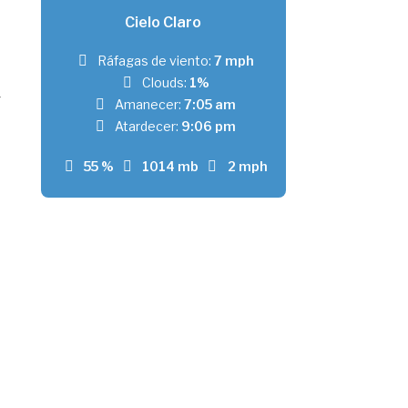
Cielo Claro
Ráfagas de viento:
7 mph
Clouds:
1%
Amanecer:
7:05 am
Atardecer:
9:06 pm
55 %
1014 mb
2 mph