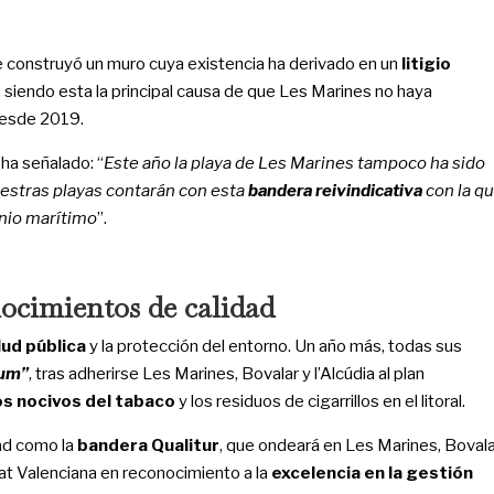
 construyó un muro cuya existencia ha derivado en un
litigio
, siendo esta la principal causa de que Les Marines no haya
desde 2019.
, ha señalado: “
Este año la playa de Les Marines tampoco ha sido
uestras playas contarán con esta
bandera reivindicativa
con la q
nio marítimo
”.
ocimientos de calidad
lud pública
y la protección del entorno. Un año más, todas sus
fum”
, tras adherirse Les Marines, Bovalar y l’Alcúdia al plan
s nocivos del tabaco
y los residuos de cigarrillos en el litoral.
dad como la
bandera Qualitur
, que ondeará en Les Marines, Bovala
at Valenciana en reconocimiento a la
excelencia en la gestión