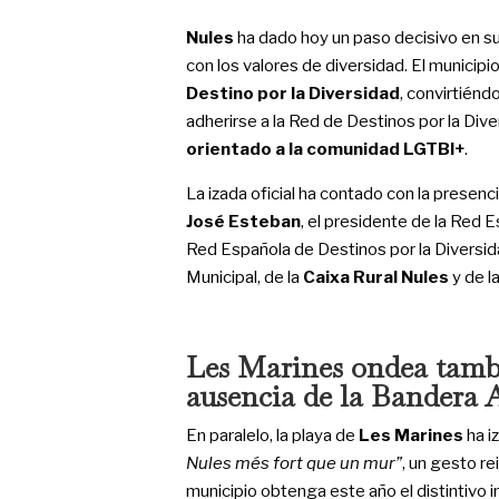
Nules
ha dado hoy un paso decisivo en s
con los valores de diversidad. El municipi
Destino por la Diversidad
, convirtiénd
adherirse a la Red de Destinos por la Div
orientado a la comunidad LGTBI+
.
La izada oficial ha contado con la presenc
José Esteban
, el presidente de la Red 
Red Española de Destinos por la Diversid
Municipal, de la
Caixa Rural Nules
y de l
Les Marines ondea tambi
ausencia de la Bandera 
En paralelo, la playa de
Les Marines
ha i
Nules més fort que un mur”
, un gesto re
municipio obtenga este año el distintivo 