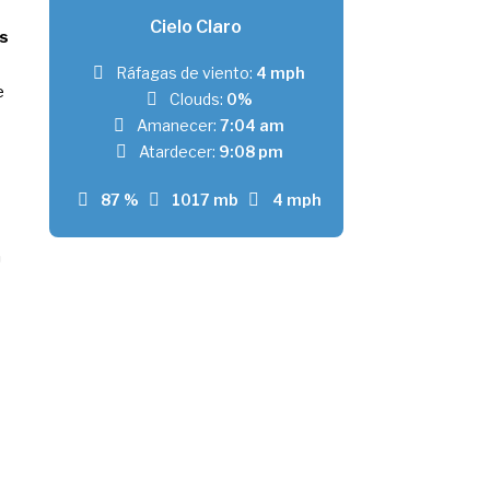
Cielo Claro
s
Ráfagas de viento:
4 mph
e
Clouds:
0%
Amanecer:
7:04 am
Atardecer:
9:08 pm
87 %
1017 mb
4 mph
n