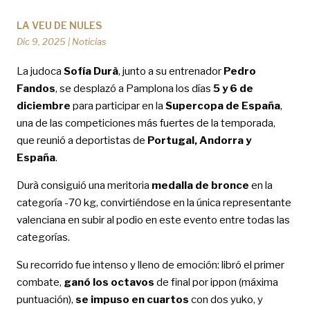
LA VEU DE NULES
Dic 9, 2025
|
Noticias
La judoca
Sofía Durà
, junto a su entrenador
Pedro
Fandos
, se desplazó a Pamplona los días
5 y 6 de
diciembre
para participar en la
Supercopa de España
,
una de las competiciones más fuertes de la temporada,
que reunió a deportistas de
Portugal, Andorra y
España
.
Durà consiguió una meritoria
medalla de bronce
en la
categoría -70 kg, convirtiéndose en la única representante
valenciana en subir al podio en este evento entre todas las
categorías.
Su recorrido fue intenso y lleno de emoción: libró el primer
combate,
ganó los octavos
de final por ippon (máxima
puntuación),
se impuso en cuartos
con dos yuko, y