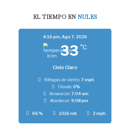
EL TIEMPO EN
NULES
4:16 pm,
Ago 7, 2026
33
°C
Cielo Claro
Ráfagas de viento:
7 mph
Clouds:
0%
Amanecer:
7:04 am
Atardecer:
9:08 pm
66 %
1016 mb
2 mph