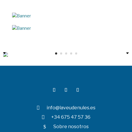

info@laveudenules.es

+34 675 47 57 36
$
Sobre nosotros