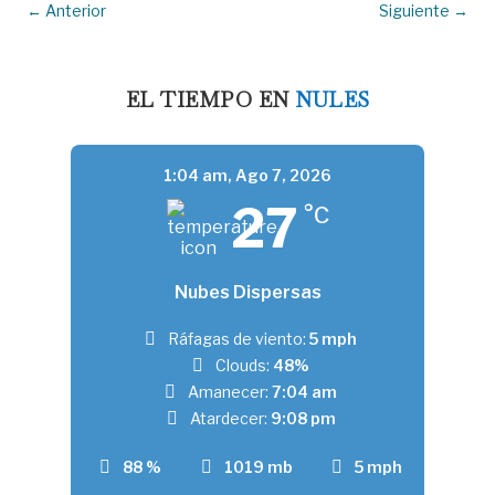
←
Anterior
Siguiente
→
EL TIEMPO EN
NULES
1:04 am,
Ago 7, 2026
27
°C
Nubes Dispersas
Ráfagas de viento:
5 mph
Clouds:
48%
Amanecer:
7:04 am
Atardecer:
9:08 pm
88 %
1019 mb
5 mph