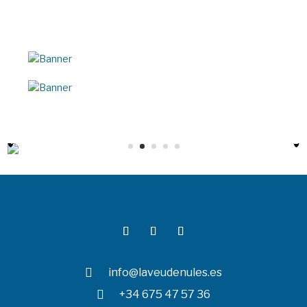

info@laveudenules.es

+34 675 47 57 36