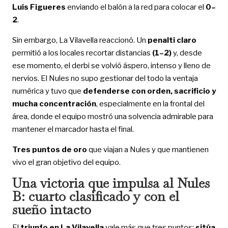
Luís Figueres
enviando el balón a la red para colocar el
0–
2
.
Sin embargo, La Vilavella reaccionó. Un
penalti claro
permitió a los locales recortar distancias
(1–2)
y, desde
ese momento, el derbi se volvió áspero, intenso y lleno de
nervios. El Nules no supo gestionar del todo la ventaja
numérica y tuvo que
defenderse con orden, sacrificio y
mucha concentración
, especialmente en la frontal del
área, donde el equipo mostró una solvencia admirable para
mantener el marcador hasta el final.
Tres puntos de oro
que viajan a Nules y que mantienen
vivo el gran objetivo del equipo.
Una victoria que impulsa al Nules
B: cuarto clasificado y con el
sueño intacto
El
triunfo en La Vilavella
vale más que tres puntos:
sitúa