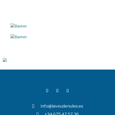

info@laveudenules.es

+34 675 47 57 36