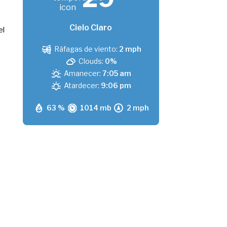
Cielo Claro
el
Ráfagas de viento:
2 mph
Clouds:
0%
Amanecer:
7:05 am
Atardecer:
9:06 pm
63 %
1014 mb
2 mph