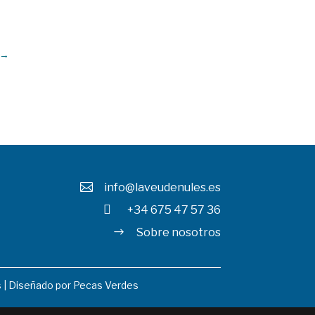
→
info@laveudenules.es


+34 675 47 57 36
Sobre nosotros
$
s
| Diseñado por
Pecas Verdes