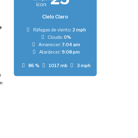
Cielo Claro
n
e
Ráfagas de viento:
2 mph
Clouds:
0%
Amanecer:
7:04 am
Atardecer:
9:08 pm
86 %
1017 mb
3 mph
e
ón
n