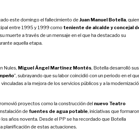
ado este domingo el fallecimiento de
Juan Manuel Botella
, quie
icipal entre 1995 y 1999 como
teniente de alcalde y concejal d
 su muerte a través de un mensaje en el que ha destacado su
urante aquella etapa.
en Nules,
Miguel Ángel Martínez Montés
, Botella desarrolló sus
empeño
”, subrayando que su labor coincidió con un periodo en el qu
vinculadas a la mejora de los servicios públicos y a la modernizaci
promovió proyectos como la construcción del
nuevo Teatro
 instalación de
fuentes de agua potable
, iniciativas que formaro
de los años noventa. Desde el PP se ha recordado que Botella
la planificación de estas actuaciones.