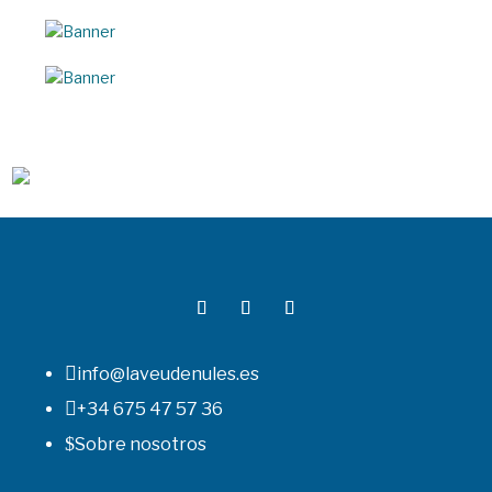

info@laveudenules.es

+34 675 47 57 36
$
Sobre nosotros