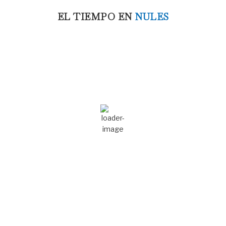
EL TIEMPO EN
NULES
4:32 am,
Ago 7, 2026
26
°C
Cielo Claro
Ráfagas de viento:
4 mph
Clouds:
0%
Amanecer:
7:04 am
Atardecer:
9:08 pm
87 %
1017 mb
4 mph