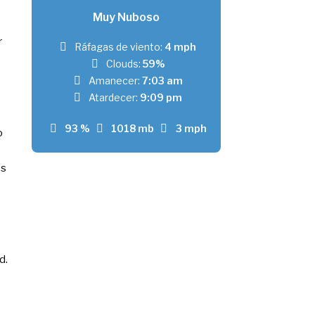
Muy Nuboso
r
Ráfagas de viento:
4 mph
Clouds:
59%
Amanecer:
7:03 am
Atardecer:
9:09 pm
93 %
1018 mb
3 mph
o
os
d.