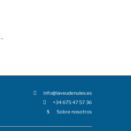
→

info@laveudenules.es

+34 675 47 57 36
$
Sobre nosotros