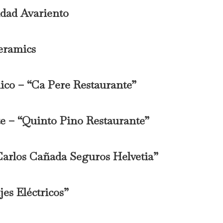
idad Avariento
eramics
co – “Ca Pere Restaurante”
e – “Quinto Pino Restaurante”
Carlos Cañada Seguros Helvetia”
es Eléctricos”