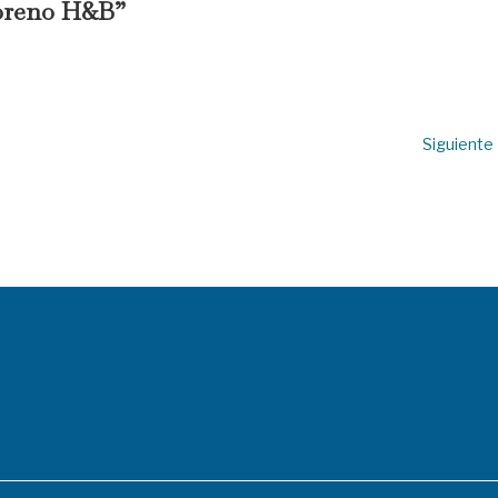
oreno H&B”
Siguiente