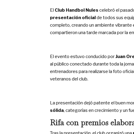
El
Club Handbol Nules
celebró el pasad
presentación oficial
de todos sus equi
completo, creando un ambiente vibrante e
compartieron una tarde marcada por la em
El evento estuvo conducido por
Juan Or
al público conectado durante toda la jorna
entrenadores para realizarse la foto ofic
veteranos del club.
La presentación dejó patente el buen mo
sólida
, categorías en crecimiento y un fu
Rifa con premios elabor
Tras la presentación, el club organizó una