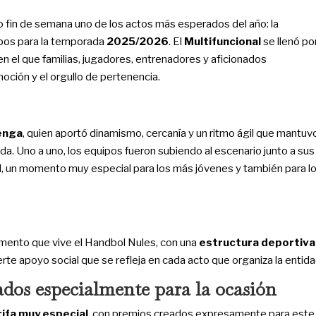
o fin de semana uno de los actos más esperados del año: la
pos para la temporada
2025/2026
. El
Multifuncional
se llenó po
n el que familias, jugadores, entrenadores y aficionados
oción y el orgullo de pertenencia.
enga
, quien aportó dinamismo, cercanía y un ritmo ágil que mantuv
da. Uno a uno, los equipos fueron subiendo al escenario junto a sus
ial, un momento muy especial para los más jóvenes y también para l
mento que vive el Handbol Nules, con una
estructura deportiva
erte apoyo social que se refleja en cada acto que organiza la entida
ados especialmente para la ocasión
rifa muy especial
, con premios creados expresamente para este