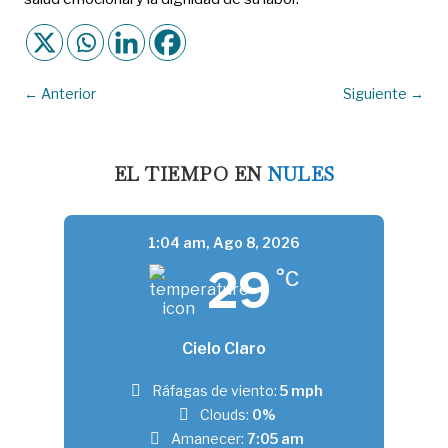
←
Anterior
Siguiente
→
EL TIEMPO EN
NULES
1:04 am,
Ago 8, 2026
29
°C
Cielo Claro
Ráfagas de viento:
5 mph
Clouds:
0%
Amanecer:
7:05 am