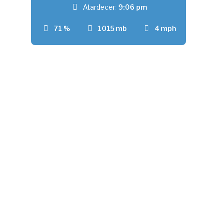
Atardecer:
9:06 pm
71 %
1015 mb
4 mph