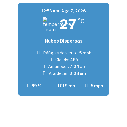
12:53 am,
Ago 7, 2026
27
°C
Nubes Dispersas
Ráfagas de viento:
5 mph
Clouds:
48%
Amanecer:
7:04 am
Atardecer:
9:08 pm
89 %
1019 mb
5 mph