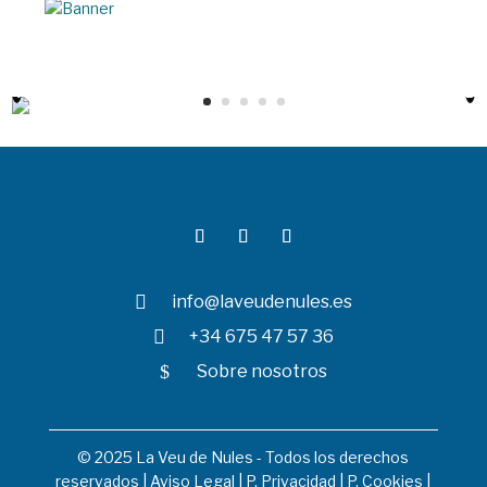

info@laveudenules.es

+34 675 47 57 36
$
Sobre nosotros
© 2025 La Veu de Nules - Todos los derechos
reservados |
Aviso Legal
|
P. Privacidad
|
P. Cookies
|